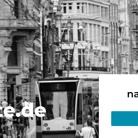
n
te.de