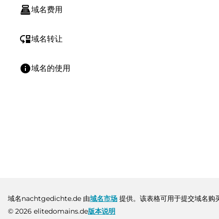
point_of_sale
域名费用
move_down
域名转让
info
域名的使用
域名nachtgedichte.de 由
域名市场
提供。该表格可用于提交域名购
© 2026 elitedomains.de
版本说明