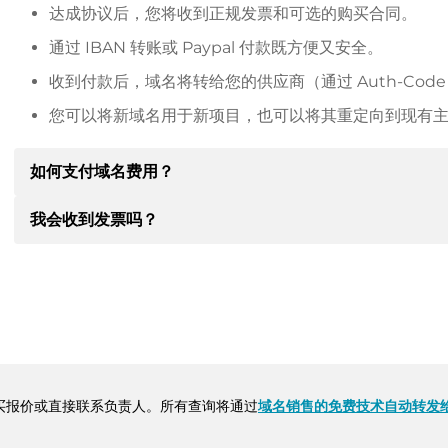
达成协议后，您将收到正规发票和可选的购买合同。
通过 IBAN 转账或 Paypal 付款既方便又安全。
收到付款后，域名将转给您的供应商（通过 Auth-Cod
您可以将新域名用于新项目，也可以将其重定向到现有
如何支付域名费用？
我会收到发票吗？
达成协议后，房东将通知您付款细节。房主随后会向您提供 SE
其他付款方式。
是的，卖方会向您寄送正规发票。如果购买价格较高，您还
转账时请务必注明域名和发票号码。
买报价或直接联系负责人。所有查询将通过
域名销售的免费技术自动转发