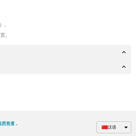
e）。
主页。
expand_less
expand_less
PA 银行的详细信息，如果需要，还可以提供 Paypal 或
会根据要求收到一份额外的购买合同。
给所有者
。
汉语