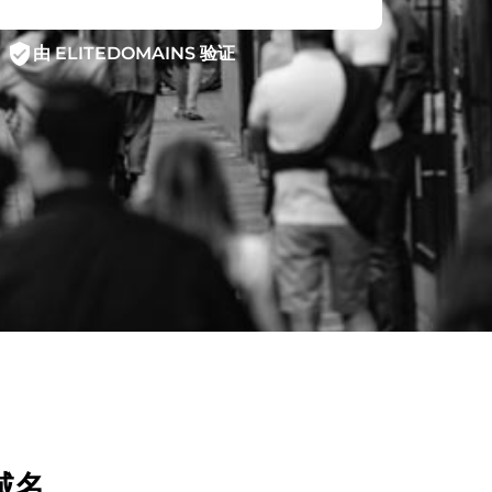
verified_user
由 ELITEDOMAINS 验证
域名